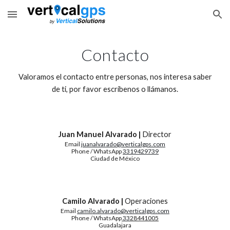
Skip to main content
Skip to navigation
Contacto
Valoramos el contacto entre personas, nos interesa saber
de ti, por favor escríbenos o llámanos.
Juan Manuel Alvarado |
Director
Email
juanalvarado@verticalgps.com
Phone / WhatsApp
3319429739
Ciudad de México
Camilo Alvarado |
Operaciones
Email
camilo.alvarado@verticalgps.com
Phone / WhatsApp
33
28441005
Guadalajara