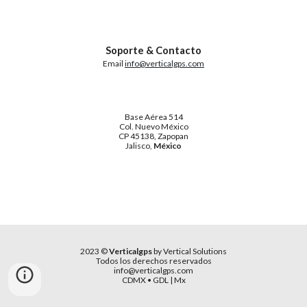
Soporte & Contacto
Email
info@verticalgps.com
Base Aérea 514
Col. Nuevo México
CP 45138, Zapopan
Jalisco,
México
2023 ©
Verticalgps
by Vertical Solutions
Todos los derechos reservados
info@verticalgps.com
CDMX • GDL | Mx